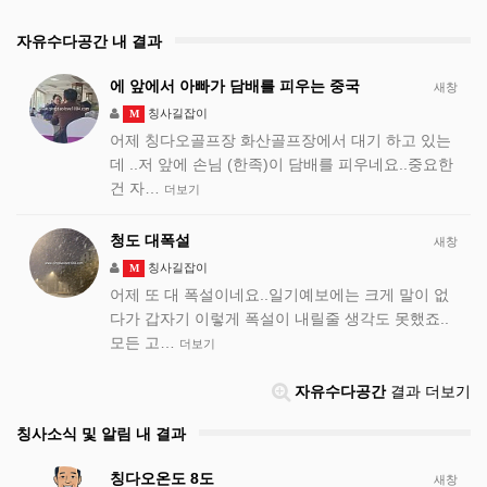
자유수다공간 내 결과
에 앞에서 아빠가 담배를 피우는 중국
새창
칭사길잡이
M
어제 칭다오골프장 화산골프장에서 대기 하고 있는
데 ..저 앞에 손님 (한족)이 담배를 피우네요..중요한
건 자…
더보기
청도 대폭설
새창
칭사길잡이
M
어제 또 대 폭설이네요..일기예보에는 크게 말이 없
다가 갑자기 이렇게 폭설이 내릴줄 생각도 못했죠..
모든 고…
더보기
자유수다공간
결과 더보기
칭사소식 및 알림 내 결과
칭다오온도 8도
새창