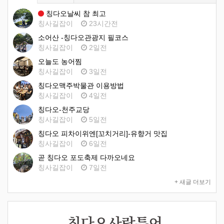
칭다오날씨 참 최고
칭사길잡이
23시간전
소어산 -칭다오관광지 필코스
칭사길잡이
2일전
오늘도 농어찜
칭사길잡이
3일전
칭다오맥주박물관 이용방법
칭사길잡이
4일전
칭다오-천주교당
칭사길잡이
5일전
칭다오 피차이위엔[꼬치거리]-유향거 맛집
칭사길잡이
6일전
곧 칭다오 포도축제 다까오네요
칭사길잡이
7일전
+ 새글 더보기