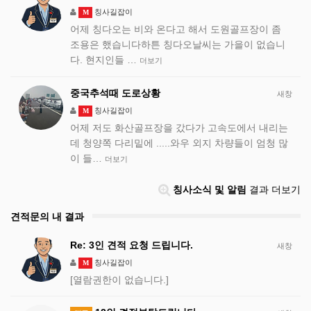
칭사길잡이
M
어제 칭다오는 비와 온다고 해서 도원골프장이 좀
조용은 했습니다하튼 칭다오날씨는 가을이 없습니
다. 현지인들 …
더보기
중국추석때 도로상황
새창
칭사길잡이
M
어제 저도 화산골프장을 갔다가 고속도에서 내리는
데 청양쪽 다리밑에 .....와우 외지 차량들이 엄청 많
이 들…
더보기
칭사소식 및 알림
결과 더보기
견적문의 내 결과
Re: 3인 견적 요청 드립니다.
새창
칭사길잡이
M
[열람권한이 없습니다.]