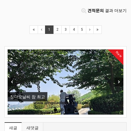
견적문의
결과 더보기
1
2
3
4
5
New
Previous
Next
칭다오날씨 참 최고
칭
새글
새댓글