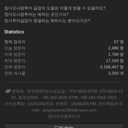
칭다오사랑투어 길잡이 도움은 어떻게 받을 수 있을까요?
칭다오사랑투어는 뭐하는 곳인가요?
칭사투어길잡이 명걸씨는 뭐하시는 분이신가요?..
Statistics
현재 접속자
67 명
오늘 방문자
2,486 명
어제 방문자
1,768 명
최대 방문자
17,169 명
전체 방문자
5,168,467 명
전체 게시물
3,293 개
연락처 : 한국연락처(시내요금) : 070-6026-6789, 070-6026-12
52, 중국연락처 : +86-182-6620-5798, +86-182-5328-2915
카카오톡ID : 18253282915, 위챗ID : 18266205798, 관리책임자 E-
mail : qingdaolove1004@naver.com
칭다오사랑투어 ©