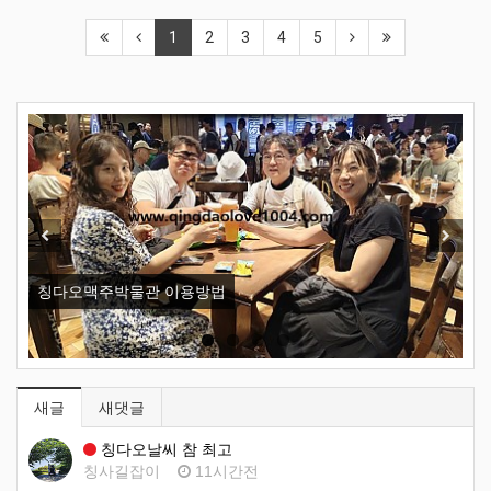
1
2
3
4
5
New
Previous
Next
칭다오맥주박물관 이용방법
오
새글
새댓글
칭다오날씨 참 최고
칭사길잡이
11시간전