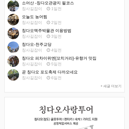
소어산 -칭다오관광지 필코스
칭사길잡이
1일전
오늘도 농어찜
칭사길잡이
2일전
칭다오맥주박물관 이용방법
칭사길잡이
3일전
칭다오-천주교당
칭사길잡이
4일전
칭다오 피차이위엔[꼬치거리]-유향거 맛집
칭사길잡이
5일전
곧 칭다오 포도축제 다까오네요
칭사길잡이
6일전
+ 새글 더보기