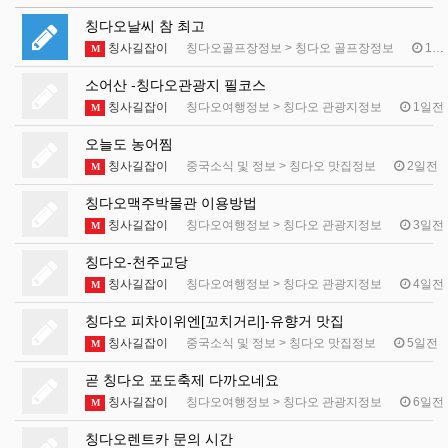
칭다오날씨 참 최고
칭사길잡이
칭다오골프장정보
>
칭다오 골프장정보
11시간전
M
소어산 -칭다오관광지 필코스
칭사길잡이
칭다오여행정보
>
칭다오 관광지정보
1일전
M
오늘도 농어찜
칭사길잡이
중국소식 및 정보
>
칭다오 맛집정보
2일전
M
칭다오맥주박물관 이용방법
칭사길잡이
칭다오여행정보
>
칭다오 관광지정보
3일전
M
칭다오-천주교당
칭사길잡이
칭다오여행정보
>
칭다오 관광지정보
4일전
M
칭다오 피차이위엔[꼬치거리]-유향거 맛집
칭사길잡이
중국소식 및 정보
>
칭다오 맛집정보
5일전
M
곧 칭다오 포도축제 다까오네요
칭사길잡이
칭다오여행정보
>
칭다오 관광지정보
6일전
M
칭다오렌트카 문의 시간