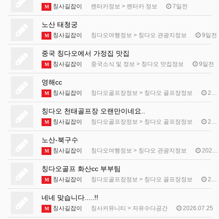
칭사길잡이
렌터카정보
>
렌터카 정보
7일전
M
노산 태청궁
칭사길잡이
칭다오여행정보
>
칭다오 관광지정보
9일전
M
중국 칭다오에서 가정집 맛집
칭사길잡이
중국소식 및 정보
>
칭다오 맛집정보
9일전
M
영해cc
칭사길잡이
칭다오골프장정보
>
칭다오 골프장정보
2026.07.29
M
칭다오 천태골프장 오랜만이네요..
칭사길잡이
칭다오골프장정보
>
칭다오 골프장정보
2026.07.28
M
노산-북구수
칭사길잡이
칭다오여행정보
>
칭다오 관광지정보
2026.07.27
M
칭다오골프 화산cc 부부팀
칭사길잡이
칭다오골프장정보
>
칭다오 골프장정보
2026.07.26
M
네네 맞습니다.....!!
칭사길잡이
칭사커뮤니티
>
자유수다공간
2026.07.25
M