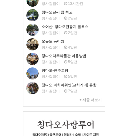
칭사길잡이
13시간전
칭다오날씨 참 최고
칭사길잡이
2일전
소어산 -칭다오관광지 필코스
칭사길잡이
2일전
오늘도 농어찜
칭사길잡이
4일전
칭다오맥주박물관 이용방법
칭사길잡이
5일전
칭다오-천주교당
칭사길잡이
5일전
칭다오 피차이위엔[꼬치거리]-유향거 맛집
칭사길잡이
7일전
+ 새글 더보기