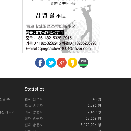
Statistics
칭다오사랑투어 길잡이 도움은 어떻게 받을 수 있을까요?
현재 접속자
45 명
오늘 방문자
1,781 명
신가요?..
어제 방문자
2,460 명
최대 방문자
17,169 명
전체 방문자
5,173,034 명