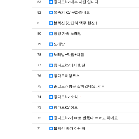
칭다오ktv 내부 사진 입니다.
83
요즘의 ktv 문화라네요
82
블렉션 (간단히 맥주 한잔 )
81
청양 가족 노래방
80
노래방
79
노래방+맛집+차집
78
칭다오ktv에서 한잔
77
칭다오여행코스
76
준코노래방은 살아있네요..ㅎㅎ
75
칭다오ktv 소식
74
5
칭다오ktv 정보
73
칭다오ktv가 빠로 변했다 ㅎㅎ고 하네요
72
블렉선 빠가 아닌빠
71