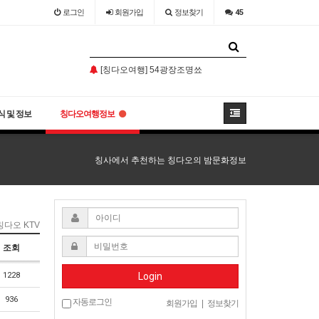
로그인
회원
가입
정보찾기
45
소어산 -칭다오관광지 필코스
[칭다오여행] 54광장조명쑈
칭다오날씨 참 최고
소어산 -칭다오관광지 필코스
[칭다오여행] 54광장조명쑈
 및 정보
칭다오여행정보
칭사에서 추천하는 칭다오의 밤문화정보
칭다오 KTV
조회
1228
Login
936
자동로그인
회원가입
|
정보찾기