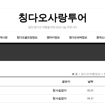
칭다오사랑투어
알찬 칭다오 여행을 위한 정보나눔 커뮤니티
게시판
칭다오골프장정보
렌터카정보
칭다오숙박정보
중국소식
홈 > 칭다오여행정보 > 
글쓴이
날짜
칭사길잡이
05.01
칭사길잡이
04.21