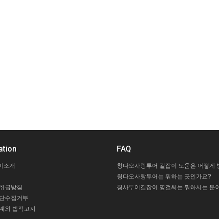
ation
FAQ
이소개
칭다오사랑투어는 뭐하는 곳인가요?
 취급방침
칭사투어길잡이 명걸씨는 뭐하시는 분이
무단수집거부
계와 법적고지