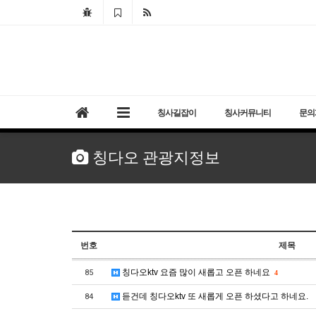
칭사길잡이
칭사커뮤니티
문의
칭다오 관광지정보
번호
제목
칭다오ktv 요즘 많이 새롭고 오픈 하네요
85
4
듣건데 칭다오ktv 또 새롭게 오픈 하셨다고 하네요.
84