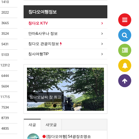
1410
칭다오여행정보
2022
칭다오 KTV
3665
안마&사우나 정보
3524
칭다오 관광지정보
5431
칭사여행TIP
5103
12312
New
6444
5604
11715
칭다오날씨 참 최고
오늘도 농어찜
7534
8739
새글
새댓글
4835
[칭다오여행] 54광장조명쑈