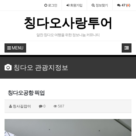
로그인
회원
가입
정보찾기
47 (
6
)
칭다오사랑투어
알찬 칭다오 여행을 위한 정보나눔 커뮤니티
MENU
칭다오 관광지정보
칭다오공항 픽업
칭사길잡이
0
587