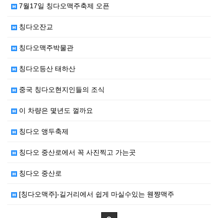
7월17일 칭다오맥주축제 오픈
칭다오잔교
칭다오맥주박물관
칭다오등산 태하산
중국 칭다오현지인들의 조식
이 차량은 몇년도 껄까요
칭다오 앵두축제
칭다오 중산로에서 꼭 사진찍고 가는곳
칭다오 중산로
[칭다오맥주]-길거리에서 쉽게 마실수있는 웬쨩맥주