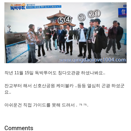
작년 11월 15일 독박투어도 칭다오관광 하셨나봐요..
잔교부터 해서 신호산공원 케이블카 ..등등 열심히 곤광 하셨군
요..
아쉬운건 직접 가이드를 못해 드려서 . ㅋㅋ.
Comments