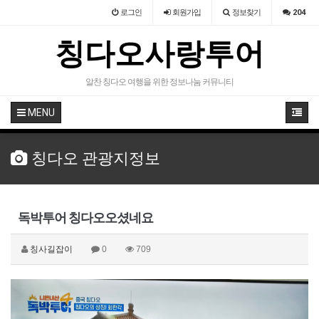
로그인
회원
가입
정보찾기
204
칭다오사랑투어
알찬 칭다오 여행을 위한 정보나눔 커뮤니티
MENU
칭다오 관광지정보
독박투어 칭다오오셨네요
칭사길잡이
0
709