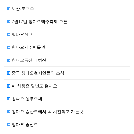
노산-북구수
7월17일 칭다오맥주축제 오픈
칭다오잔교
칭다오맥주박물관
칭다오등산 태하산
중국 칭다오현지인들의 조식
이 차량은 몇년도 껄까요
칭다오 앵두축제
칭다오 중산로에서 꼭 사진찍고 가는곳
칭다오 중산로