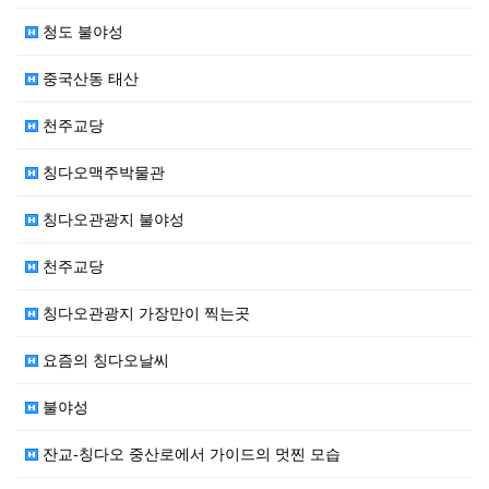
청도 불야성
중국산동 태산
천주교당
칭다오맥주박물관
칭다오관광지 불야성
천주교당
칭다오관광지 가장만이 찍는곳
요즘의 칭다오날씨
불야성
잔교-칭다오 중산로에서 가이드의 멋찐 모습