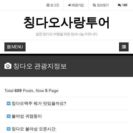
로그인
회원
가입
정보찾기
183
칭다오사랑투어
알찬 칭다오 여행을 위한 정보나눔 커뮤니티
MENU
칭다오 관광지정보
Total
609
Posts, Now
5
Page
칭다오맥주 뭐가 맛있을까요?
불야성 귀염둥이
칭다오 불야성 오픈시간