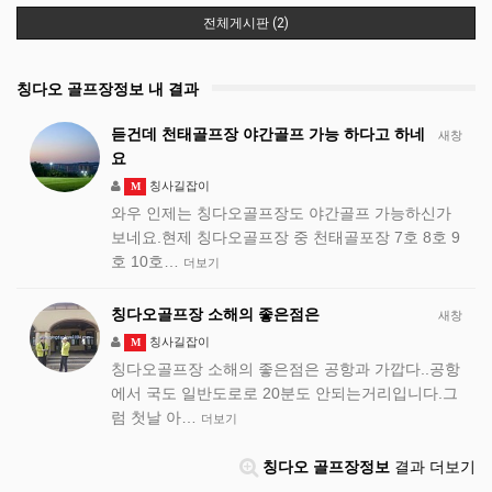
전체게시판 (2)
칭다오 골프장정보 내 결과
듣건데 천태골프장 야간골프 가능 하다고 하네
새창
요
칭사길잡이
M
와우 인제는 칭다오골프장도 야간골프 가능하신가
보네요.현제 칭다오골프장 중 천태골포장 7호 8호 9
호 10호…
더보기
칭다오골프장 소해의 좋은점은
새창
칭사길잡이
M
칭다오골프장 소해의 좋은점은 공항과 가깝다..공항
에서 국도 일반도로로 20분도 안되는거리입니다.그
럼 첫날 아…
더보기
칭다오 골프장정보
결과 더보기