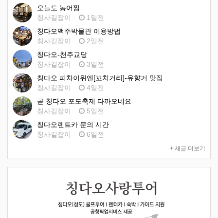
오늘도 농어찜
칭사길잡이
1일전
칭다오맥주박물관 이용방법
칭사길잡이
2일전
칭다오-천주교당
칭사길잡이
3일전
칭다오 피차이위엔[꼬치거리]-유향거 맛집
칭사길잡이
4일전
곧 칭다오 포도축제 다까오네요
칭사길잡이
5일전
칭다오렌트카 문의 시간
칭사길잡이
6일전
+ 새글 더보기