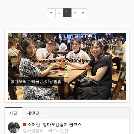
1
New
Previous
Next
칭다오맥주박물관 이용방법
오
새글
새댓글
소어산 -칭다오관광지 필코스
칭사길잡이
4시간전