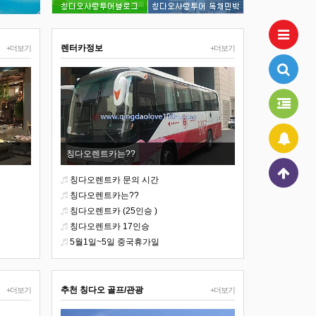
렌터카정보
+더보기
+더보기
칭다오렌트카는??
칭다오렌트카 문의 시간
칭다오렌트카는??
칭다오렌트카 (25인승 )
칭다오렌트카 17인승
5월1일~5일 중국휴가일
추천 칭다오 골프/관광
+더보기
+더보기