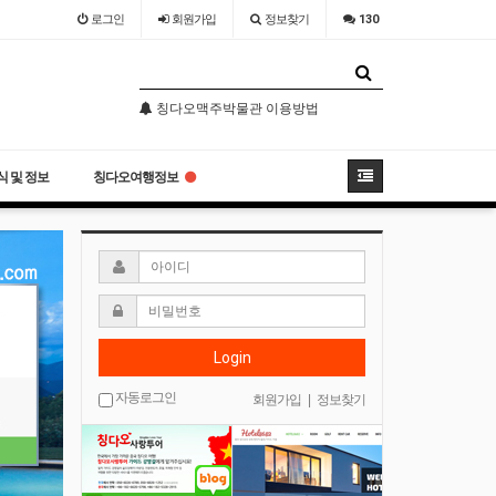
로그인
회원
가입
정보찾기
130
소어산 -칭다오관광지 필코스
칭다오맥주박물관 이용방법
오늘도 농어찜
소어산 -칭다오관광지 필코스
칭다오맥주박물관 이용방법
 및 정보
칭다오여행정보
Login
자동로그인
회원가입
|
정보찾기