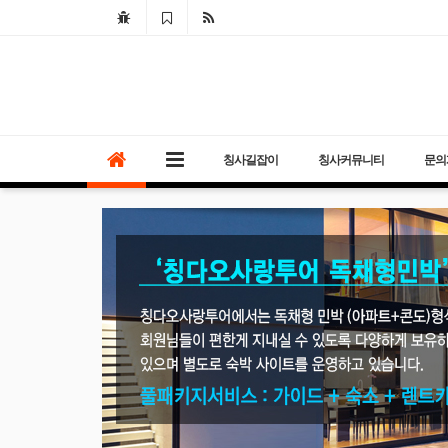
칭사길잡이
칭사커뮤니티
문의