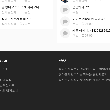
칭사길잡이
5일전
칭사길잡이
07.12
곧 칭다오 포도축제 다까오네요
영업하나요?
칭사길잡이
6일전
쿠빌
07.10
칭다오렌트카 문의 시간
어디로 연락하면 되나요?
칭사길잡이
7일전
쿠빌
07.09
쿠빌
07.09
ation
FAQ
이소개
칭다오사랑투어는 뭐하는 곳인가요?
 취급방침
칭사투어길잡이 명걸씨는 뭐하시는 분이
무단수집거부
계와 법적고지