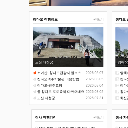
칭다오 여행정보
칭다오 
+더보기
노산 태청궁
영해cc
소어산 -칭다오관광지 필코스
2026.08.07
영해c
칭다오맥주박물관 이용방법
2026.08.05
칭다
칭다오-천주교당
2026.08.04
칭다
곧 칭다오 포도축제 다까오네요
2026.08.02
칭다
노산 태청궁
2026.07.31
화산
칭사 여행TIP
칭사 자
+더보기