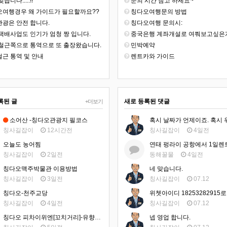
습니다.....!!
문의 시간 참고 하세요~
여행경우 왜 가이드가 필요할까요??
칭다오여행문의 방법
광은 안전 합니다.
칭다오여행 문의시:
택배사업도 인기가 엄청 짱 입니다.
중국은행 계좌개설로 여쭤보고싶은게 있어
철근쪽으로 통역으로 또 출장왔습니다.
민박예약
근 통역 및 안내
렌트카와 가이드
록된 글
새로 등록된 댓글
+더보기
소어산 -칭다오관광지 필코스
칭사길잡이
12시간전
칭사길잡이
4일전
오늘도 농어찜
칭사길잡이
2일전
동해꿀물
4일전
칭다오맥주박물관 이용방법
네 맞습니다.
칭사길잡이
3일전
칭사길잡이
07.12
칭다오-천주교당
칭사길잡이
4일전
칭사길잡이
07.12
칭다오 피차이위엔[꼬치거리]-유향거 맛집
넵 영업 합니다.