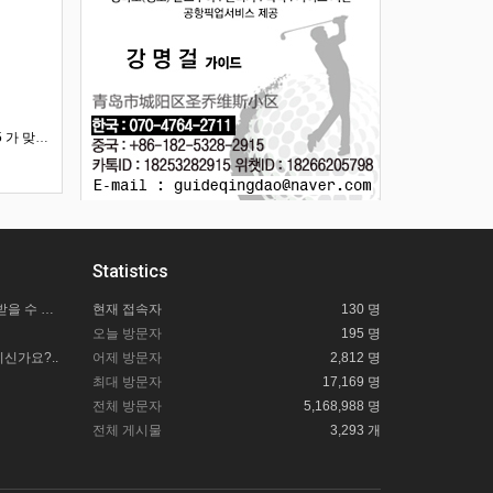
카톡 아이디가 18253282915 가 맞나요?
Statistics
칭다오사랑투어 길잡이 도움은 어떻게 받을 수 있을까요?
현재 접속자
130 명
오늘 방문자
195 명
신가요?..
어제 방문자
2,812 명
최대 방문자
17,169 명
전체 방문자
5,168,988 명
전체 게시물
3,293 개