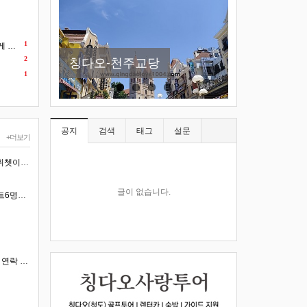
New
칭다오맥주박물관 이용방
곧 칭다오 포도축제 다까오
소어산 -칭다오관광지 필코
1
요!
2
칭다오-천주교당
법
네요
스
1
공지
검색
태그
설문
+더보기
혹시 날짜가 언제이죠. 혹시 위쳇이나 카톡하시나요.. 아이디:18253282915 입니다 이쪽으로 문의 하시…
글이 없습니다.
연태 펑라이 공항에서 1일렌트6명이탈것 끝나고시내호텔 1일 렌트 비용견적 부탁드려요
위쳇아이디 18253282915로 연락 하시면 됩니다.