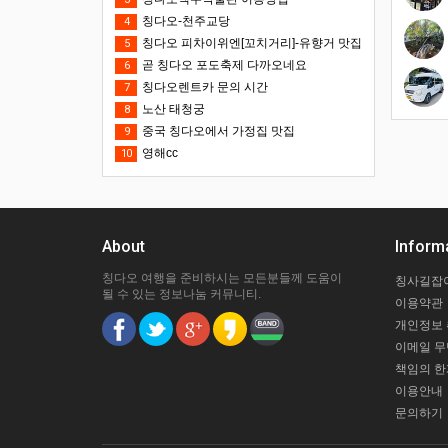
칭다오-천주교당
4
칭다오 피차이위엔[꼬치거리]-유향거 맛집
5
곧 칭다오 포도축제 다까오네요
6
칭다오렌트카 문의 시간
7
노산 태청궁
8
중국 칭다오에서 가정집 맛집
9
영해cc
10
About
Inform
칭다오 여행을 준비하시는 모든분들께 도움이
칭사길잡
될 수 있는 정보나눔 커뮤니티.
이용약관
개인정보
이메일 
책임의 한
이용안내
문의하기