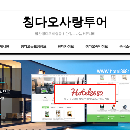
칭다오사랑투어
알찬 칭다오 여행을 위한 정보나눔 커뮤니티
게시판
칭다오골프장정보
렌터카정보
칭다오숙박정보
중국소식