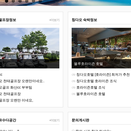
골프장정보
칭다오 숙박정보
+더보기
블루호라이즌 호텔
c
칭다오호텔 [호라이즌] 최저가 추천
오 천태골프장 오랜만이네요..
칭다오호텔 호라이즌 조식
오골프 화산cc 부부팀
호라이즌호텔 조식
오 천태골프장
블루호라이즌 호텔
골프장 오랜만 이네요,
유수다공간
문의게시판
+더보기