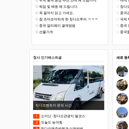
무역 통역 공장 추천 안내 해 드립니다.
네네 맞
픽업 및 배웅 해 드립니다.
칭다오
꼭 끝까지 읽고 가세요..
중국관
참 조마조마하게 한 칭다오투어 ㅋㅋㅋ
국제 
중국 알리페이 결제방법
중국 
선물가게
중국철
칭사 인기베스트글
새로 등
칭다오렌트카 문의 시간
소어산 -칭다오관광지 필코스
1
오늘도 농어찜
2
칭다오맥주박물관 이용방법
3